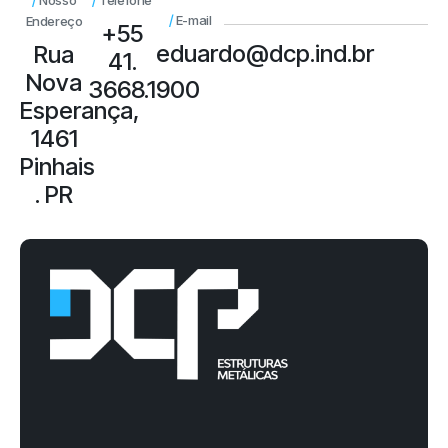
/
E-mail
Endereço
+55
eduardo@dcp.ind.br
Rua
41.
Nova
3668.1900
Esperança,
1461
Pinhais
. PR