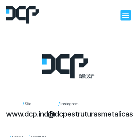
/
/
Site
Instagram
www.dcp.ind.br
@dcpestruturasmetalicas
/
/
Nosso
Telefone